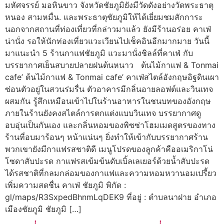
มหัศจรรย์ มอหินขาว จังหวัดชัยภูมิยังมีวัดดังอย่างวัดพระธาตุ
หนอง สามหมื่น. และพระธาตุชัยภูมิให้ได้เยี่ยมชมสักการะ
นอกจากสถานที่ท่องเที่ยวที่กล่าวมาแล้ว ยังมีร้านอร่อย คาเฟ่
น่านั่ง รอให้นักท่องเที่ยวแวะเวียนไปเช็คอินอีกมากมาย วันนี้
มาแนะนำ 5 ร้านกาแฟชัยภูมิ แวะมานั่งชิลล์ที่คาเฟ่ กับ
บรรยากาศเย็นสบายปลายฝนต้นหนาว ต้นไม้กาแฟ & Tonmai
cafe’ ต้นไม้กาแฟ & Tonmai cafe’ คาเฟ่สไตล์อังกฤษอิฐดินเผา
ซ่อนตัวอยู่ในสวนร่มรื่น ตัวอาคารมีกลิ่นอายลอฟต์และวินเทจ
ผสมกัน รู้สึกเหมือนเข้าไปในร้านอาหารในชนบทของอังกฤษ
ภายในร้านยังคงสไตล์การตกแต่งแบบวินเทจ บรรยากาศดู
อบอุ่นเป็นกันเอง และกลิ่นหอมของพิซซ่าโฮมเมดสูตรของทาง
ร้านที่อบมาร้อนๆ หน้าแน่นๆ ยิ่งทำให้เข้ากับบรรยากาศร้าน
พวกเขายังมีกาแฟรสชาติดี เมนูโปรดของลูกค้าคืออเมริกาโน่
โซดาสับปะรด กาแฟรสเข้มข้นดับเบิ้ลเลเยอร์ด้วยน้ำสับปะรด
ได้รสชาติที่กลมกล่อมของกาแฟและความหอมหวานอมเปรี้ยว
เพิ่มความสดชื่น คาเฟ่ ชัยภูมิ พิกัด :
gl/maps/R3SxpedBhnmLqDEK9 ที่อยู่ : ตำบลนาฝาย อำเภอ
เมืองชัยภูมิ ชัยภูมิ […]