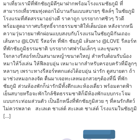
มาเที่ยวเรามีที่พักชัยภูมิดีๆมาฝากพร้อมโรงแรมชัยภูมิ ที่
สามารถเที่ยวชมทุ่งดอกไม้บานกันแบบสบายๆ ชิลล์ๆ ในชัยภูมิ
โรงแรมที่คัดสรรมาอย่างดี ราคาถูก บรรยากาศชิวๆ วิวดี
พร้อมสูดอากาศบริสุทธิ์จากธรรมชาติให้เต็มปอด หลังจากหนี
ความวุ่นวายมาพักผ่อนแบบสงบกับโรงแรมในชัยภูมิกันเถอะ
เส้นทาง @LOVE รีสอร์ท ที่พัก ชัยภูมิ เส้นทาง @LOVE รีสอร์ท
ที่พักชัยภูมิธรรมชาติ บรรยากาศฟาร์มเล็กๆ และขุนเขา
ใจกลางรีสอร์ทเป็นสนามหญ้าขนาดใหญ่ สำหรับต้อนรับน้อง
หมาให้วิ่งเล่น ให้ฟีลอบอุ่น เหมาะมากสำหรับครอบครัวที่มีลูกๆ
หลานๆ เพราะทางรีสอร์ทตกแต่งได้อบอุ่น น่ารัก ดูสบายตา ถ้า
มาช่วงหมอกลงจัด ตื่นมาเจอทะเลหมอกสวยๆต้องที่นี่ ที่พัก
ชัยภูมิ ส่วนห้องพักก็น่ารักมีทั้งตึกและห้องเดี่ยว พร้อมดาดฟ้า
เย็นสบายหรือจะพักใกล้ชิดธรรมชาติก็มีห้องพักแบบกระโจม
แบบกระท่อมส่วนตัว เป็นอีกหนึ่งที่พักชัยภูมิสวย ๆ ที่คนรักสัตว์
ไม่ควรพลาด สะเลเต ชาเล่ต์ สะเลเต ชาเล่ต์ โรงแรมในชัยภูมิ
[…]