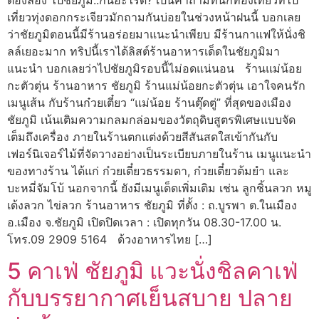
เที่ยวทุ่งดอกกระเจียวมักถามกันบ่อยในช่วงหน้าฝนนี้ บอกเลย
ว่าชัยภูมิตอนนี้มีร้านอร่อยมาแนะนำเพียบ มีร้านกาแฟให้นั่งชิ
ลล์เยอะมาก ทริปนี้เราได้ลิสต์ร้านอาหารเด็ดในชัยภูมิมา
แนะนำ บอกเลยว่าไปชัยภูมิรอบนี้ไม่อดแน่นอน ร้านแม่น้อย
กะตัวตุ่น ร้านอาหาร ชัยภูมิ ร้านแม่น้อยกะตัวตุ่น เอาใจคนรัก
เมนูเส้น กับร้านก๋วยเตี๋ยว “แม่น้อย ร้านตุ๊ดตู่” ที่สุดของเมือง
ชัยภูมิ เน้นเติมความกลมกล่อมของวัตถุดิบสูตรพิเศษแบบจัด
เต็มถึงเครื่อง ภายในร้านตกแต่งด้วยสีสันสดใสเข้ากันกับ
เฟอร์นิเจอร์ไม้ที่จัดวางอย่างเป็นระเบียบภายในร้าน เมนูแนะนำ
ของทางร้าน ได้แก่ ก๋วยเตี๋ยวธรรมดา, ก๋วยเตี๋ยวต้มยำ และ
บะหมี่จัมโบ้ นอกจากนี้ ยังมีเมนูเด็ดเพิ่มเติม เช่น ลูกชิ้นลวก หมู
เด้งลวก ไข่ลวก ร้านอาหาร ชัยภูมิ ที่ตั้ง : ถ.บูรพา ต.ในเมือง
อ.เมือง จ.ชัยภูมิ เปิดปิดเวลา : เปิดทุกวัน 08.30-17.00 น.
โทร.09 2909 5164 ด้วงอาหารไทย […]
5 คาเฟ่ ชัยภูมิ แวะนั่งชิลคาเฟ่
กับบรรยากาศเย็นสบาย ปลาย