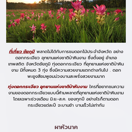
ที่เที่ยว ชัยภูมิ
พลาดไม่ได้กับการชมดอกไม้ประจำจังหวัด อย่าง
ดอกกระเจียว อุทยานแห่งชาติป่าหินงาม ซึ่งตั้งอยู่ อำเภอ
เทพสถิต จังหวัดชัยภูมิ ทุ่งดอกกระเจียว ที่อุทยานแห่งชาติป่าหิน
งาม มีทั้งหมด 3 ทุ่ง ซึ่งมีความสวยงามแตกต่างกันไป . ดอก
พะยูงสีชมพูอมม่วงบานสะพรั่งสวยงามมาก
ทุ่งดอกกระเจียว อุทยานแห่งชาติป่าหินงาม
ใครที่อยากชมความ
งามของดอกกระเจียวแบบนี้ห้ามพลาดที่อุทยานแห่งชาติป่าหินงาม
โดยเฉพาะช่วงเดือน มิ.ย.-ส.ค. ของทุกปี อย่างไรก็ตามดอก
กระเจียวแต่ละปี จะบานช้า บานเร็วไม่เท่ากัน
ผาหัวนาค