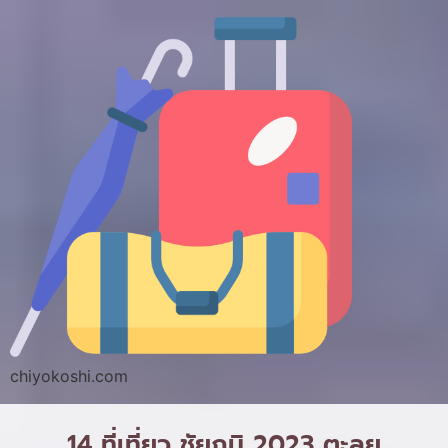
chiyokoshi.com
14 ที่เที่ยว ชัยภูมิ 2023 ตะลุย