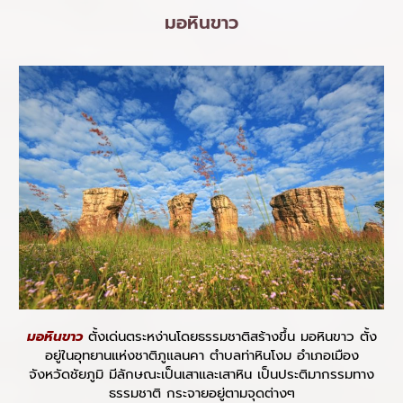
มอหินขาว
มอหินขาว
ตั้งเด่นตระหง่านโดยธรรมชาติสร้างขึ้น มอหินขาว ตั้ง
อยู่ในอุทยานแห่งชาติภูแลนคา ตำบลท่าหินโงม อำเภอเมือง
จังหวัดชัยภูมิ มีลักษณะเป็นเสาและเสาหิน เป็นประติมากรรมทาง
ธรรมชาติ กระจายอยู่ตามจุดต่างๆ