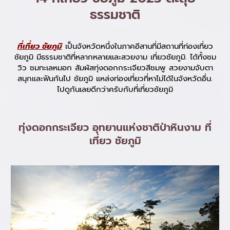
ธรรมชาติ
ที่เที่ยว ชัยภูมิ
เป็นจังหวัดหนึ่งในภาคอีสานที่มีสถานที่ท่องเที่ยว
ชัยภูมิ มีธรรมชาติที่หลากหลายและสวยงาม เที่ยวชัยภูมิ. ได้ทั้งชม
วิว ชมทะเลหมอก สัมผัสทุ่งดอกกระเจียวสีชมพู สวยงามจับตา
สนุกและฟินกันไป ชัยภูมิ แหล่งท่องเที่ยวที่หาไม่ได้ในจังหวัดอื่น.
ไปดูกันเลยดีกว่าครับกับที่เที่ยวชัยภูมิ
ทุ่งดอกกระเจียว อุทยานแห่งชาติป่าหินงาม ที่
เที่ยว ชัยภูมิ