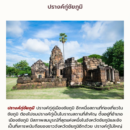
ปรางค์กู่ชัยภูมิ
ปรางค์กู่ชัยภูมิ
ปรางค์กู่คู่เมืองชัยภูมิ อีกหนึ่งสถานที่ท่องเที่ยวใน
ชัยภูมิ ต้องไปชมปรางค์กู่เป็นโบราณสถานที่สำคัญ ตั้งอยู่ที่อำเภอ
เมืองชัยภูมิ มีสภาพสมบูรณ์ที่สุดแห่งหนึ่งในจังหวัดชัยภูมิและยัง
เป็นที่เคารพนับถือของชาวจังหวัดชัยภูมิอีกด้วย ปรางค์กู่ไม่ใหญ่