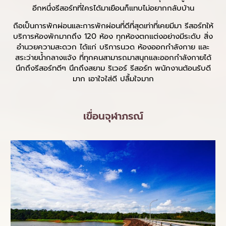
อีกหนึ่งรีสอร์ทที่ใครได้มาเยือนก็แทบไม่อยากกลับบ้าน
ถือเป็นการพักผ่อนและการพักผ่อนที่ดีที่สุดเท่าที่เคยมีมา รีสอร์ทให้
บริการห้องพักมากถึง 120 ห้อง ทุกห้องตกแต่งอย่างมีระดับ สิ่ง
อำนวยความสะดวก ได้แก่ บริการนวด ห้องออกกำลังกาย และ
สระว่ายน้ำกลางแจ้ง ที่ทุกคนสามารถมาสนุกและออกกำลังกายได้
นึกถึงรีสอร์ทดีๆ นึกถึงสยาม ริเวอร์ รีสอร์ท พนักงานต้อนรับดี
มาก เอาใจใส่ดี ปลื้มใจมาก
เขื่อนจุฬาภรณ์