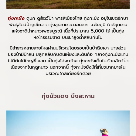
ทุ่งกะมัง
ดูนก ดูสัตว์ป่า ฟาริสีเมืองไทย ทุ่งกะมัง อยู่ในเขตรักษา
พันธุ์สัตว์ป่าภูเขียว ต.ทุ่งลุยลาย อ.คอนสาร จ.ชัยภูมิ ใกล้อุทยาน
แห่งชาติน้ำหนาวเพชรบูรณ์ เนื้อที่ประมาณ 5,000 ไร่ เป็นทุ่ง
หญ้าธรรมชาติ บนเขาสูงต่ำสลับกันไป
มีลำธารหลายสายไหลผ่านบริเวณโดยรอบเป็นป่าดิบเขา บางส่วน
ของป่ามีป่าสน ปลูกสลับกับต้นเหียงและต้นก้อ กลางทุ่งกะมังแทบ
ไม่มีต้นไม้ใหญ่ขึ้นเลย เป็นทุ่งโล่งกว้าง ทุ่งกะตังเต็มไปด้วยสัตว์ป่า
เนื่องจากในฤดูหนาว นอกจากนี้ ทุ่งกะมังยังมีที่เที่ยวมากมายใน
บริเวณใกล้เคียงอีกด้วย
ทุ่งบัวแดง บึงละหาน