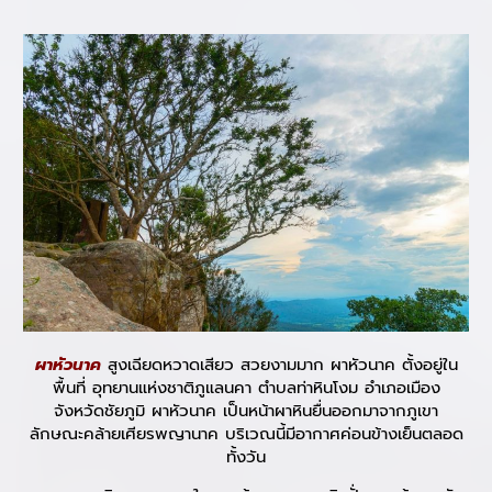
ผาหัวนาค
สูงเฉียดหวาดเสียว สวยงามมาก ผาหัวนาค ตั้งอยู่ใน
พื้นที่ อุทยานแห่งชาติภูแลนคา ตำบลท่าหินโงม อำเภอเมือง
จังหวัดชัยภูมิ ผาหัวนาค เป็นหน้าผาหินยื่นออกมาจากภูเขา
ลักษณะคล้ายเศียรพญานาค บริเวณนี้มีอากาศค่อนข้างเย็นตลอด
ทั้งวัน