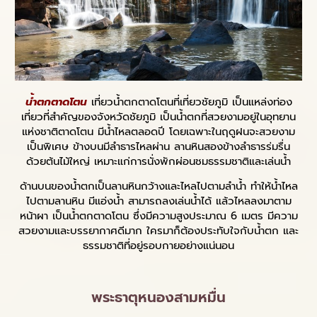
น้ำตกตาดโตน
เที่ยวน้ำตกตาดโตนที่เที่ยวชัยภูมิ เป็นแหล่งท่อง
เที่ยวที่สำคัญของจังหวัดชัยภูมิ เป็นน้ำตกที่สวยงามอยู่ในอุทยาน
แห่งชาติตาดโตน มีน้ำไหลตลอดปี โดยเฉพาะในฤดูฝนจะสวยงาม
เป็นพิเศษ ข้างบนมีลำธารไหลผ่าน ลานหินสองข้างลำธารร่มรื่น
ด้วยต้นไม้ใหญ่ เหมาะแก่การนั่งพักผ่อนชมธรรมชาติและเล่นน้ำ
ด้านบนของน้ำตกเป็นลานหินกว้างและไหลไปตามลำน้ำ ทำให้น้ำไหล
ไปตามลานหิน มีแอ่งน้ำ สามารถลงเล่นน้ำได้ แล้วไหลลงมาตาม
หน้าผา เป็นน้ำตกตาดโตน ซึ่งมีความสูงประมาณ 6 เมตร มีความ
สวยงามและบรรยากาศดีมาก ใครมาก็ต้องประทับใจกับน้ำตก และ
ธรรมชาติที่อยู่รอบกายอย่างแน่นอน
พระธาตุหนองสามหมื่น