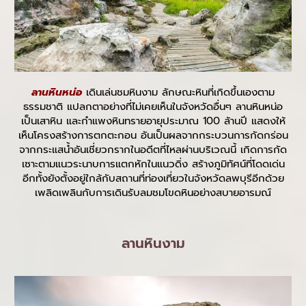
ลานหินหน่อ
เดินเล่นชมหินงาม ลักษณะหินที่เกิดขึ้นเองตาม
ธรรมชาติ แปลกตาอย่างที่ไม่เคยเห็นในจังหวัดอื่นๆ ลานหินหน่อ
เป็นเสาหิน และกำแพงหินทรายอายุประมาณ 100 ล้านปี แสดงให้
เห็นโครงสร้างการตกตะกอน อันเป็นผลจากกระบวนการกัดกร่อน
จากกระแสน้ำอันเชี่ยวกรากในอดีตที่ไหลผ่านบริเวณนี้ เกิดการกัด
เซาะตามแนวระนาบการแตกหักในแนวดิ่ง สร้างภูมิทัศน์ที่โดดเด่น
อีกทั้งยังตั้งอยู่ใกล้กับสถานที่ท่องเที่ยวในจังหวัดลพบุรีอีกด้วย
เพลิดเพลินกับการเดินรับลมชมโขดหินอย่างสบายอารมณ์
ลานหินงาม