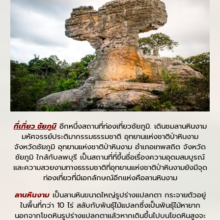
ที่เที่ยว ชัยภูมิ
อีกหนึ่งสถานที่ท่องเที่ยวชัยภูมิ. เดินชมลานหินงาม
มหัศจรรย์ประติมากรรมธรรมชาติ อุทยานแห่งชาติป่าหินงาม
จังหวัดชัยภูมิ อุทยานแห่งชาติป่าหินงาม อำเภอเทพสถิต จังหวัด
ชัยภูมิ ใกล้กับลพบุรี เป็นสถานที่ที่ขึ้นชื่อเรื่องความอุดมสมบูรณ์
และความสวยงามทางธรรมชาติที่อุทยานแห่งชาติป่าหินงามยังมีจุด
ท่องเที่ยวที่มีเอกลักษณ์อีกแห่งคือลานหินงาม
ลานหินงาม
เป็นลานหินขนาดใหญ่รูปร่างแปลกตา กระจายตัวอยู่
ในพื้นที่กว่า 10 ไร่ สลับกับพันธุ์ไม้แปลกซึ่งเป็นพันธุ์ไม้หายาก
นอกจากโขดหินรูปร่างแปลกตาแล้วหากเดินขึ้นไปบนโขดหินสูงจะ